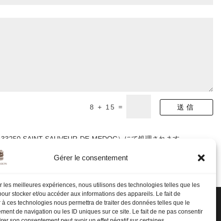
=
8 + 15
送信
AINT-SAUVEUR-DE-MEDOC）にて処理されます。
異議を申し立てたり、同意を撤回したりする権利は、contact
Gérer le consentement
ir les meilleures expériences, nous utilisons des technologies telles que les
our stocker et/ou accéder aux informations des appareils. Le fait de
 à ces technologies nous permettra de traiter des données telles que le
ent de navigation ou les ID uniques sur ce site. Le fait de ne pas consentir
irer son consentement peut avoir un effet négatif sur certaines