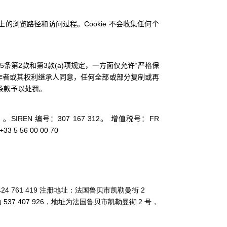
网站上的浏览路径和访问过程。Cookie 不会收集任何个
条第2款和第3款(a)项规定，一方面仅允许“严格保
作者或其权利继承人同意，任何全部或部分复制或再
续条款予以处罚。
公司）。SIREN 编号：307 167 312。 增值税号：FR
 5 56 00 00 70
2 424 761 419 注册地址：法国鲁贝市凯勒曼街 2
为 537 407 926，地址为法国鲁贝市凯勒曼街 2 号，