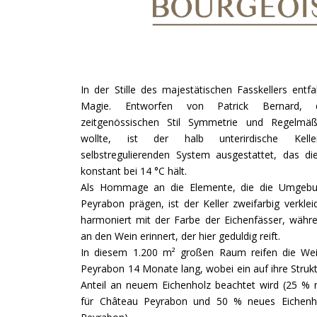
In der Stille des majestätischen Fasskellers entfal
Magie. Entworfen von Patrick Bernard,
zeitgenössischen Stil Symmetrie und Regelmäß
wollte, ist der halb unterirdische Kel
selbstregulierenden System ausgestattet, das di
konstant bei 14 °C hält.
Als Hommage an die Elemente, die die Umgeb
Peyrabon prägen, ist der Keller zweifarbig verklei
harmoniert mit der Farbe der Eichenfässer, währ
an den Wein erinnert, der hier geduldig reift.
In diesem 1.200 m² großen Raum reifen die We
Peyrabon 14 Monate lang, wobei ein auf ihre Stru
Anteil an neuem Eichenholz beachtet wird (25 % 
für Château Peyrabon und 50 % neues Eichenho