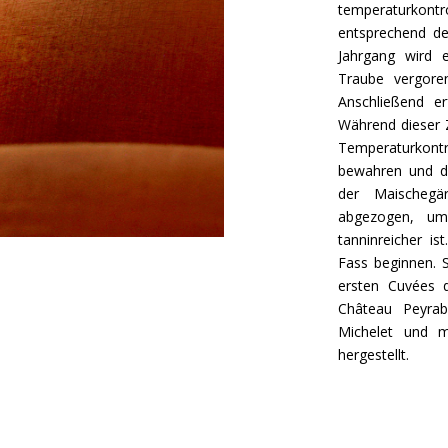
temperaturkont
entsprechend de
Jahrgang wird e
Traube vergore
Anschließend e
Während dieser 
Temperaturkontr
bewahren und di
der Maischegä
abgezogen, um
tanninreicher i
Fass beginnen. S
ersten Cuvées 
Château Peyrab
Michelet und m
hergestellt.