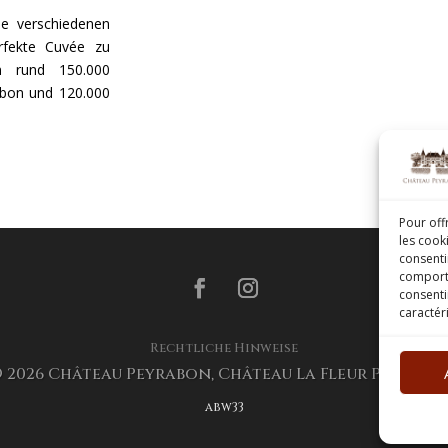
e verschiedenen
rfekte Cuvée zu
on rund 150.000
abon und 120.000
Pour off
les cook
consenti
comporte
consenti
caractér
Rechtliche Hinweise
 2026 Château Peyrabon, Château La Fleur Peyrabo
abw33