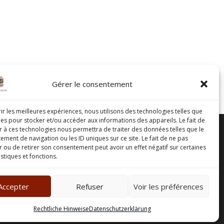
Gérer le consentement
rir les meilleures expériences, nous utilisons des technologies telles que
ies pour stocker et/ou accéder aux informations des appareils. Le fait de
r à ces technologies nous permettra de traiter des données telles que le
ment de navigation ou les ID uniques sur ce site. Le fait de ne pas
r ou de retirer son consentement peut avoir un effet négatif sur certaines
istiques et fonctions.
Accepter
Refuser
Voir les préférences
n.
Rechtliche Hinweise
Datenschutzerklärung