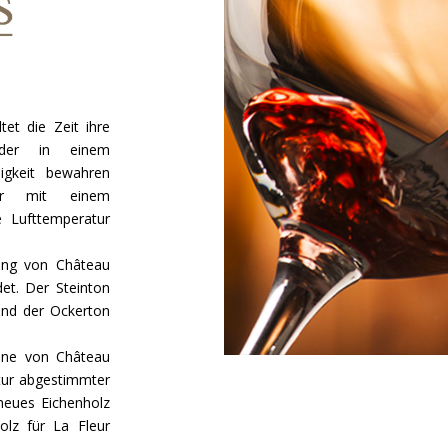
tet die Zeit ihre
 der in einem
igkeit bewahren
ler mit einem
e Lufttemperatur
ung von Château
det. Der Steinton
end der Ockerton
ine von Château
ktur abgestimmter
neues Eichenholz
lz für La Fleur