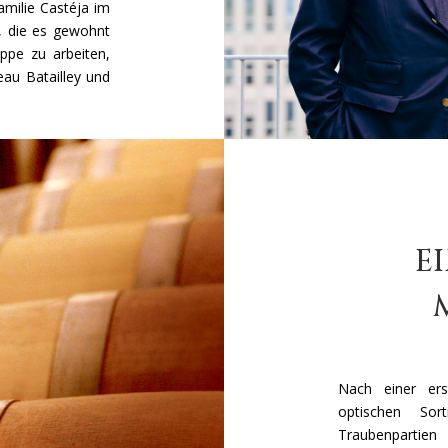
Familie Castéja im
, die es gewohnt
uppe zu arbeiten,
au Batailley und
E
Nach einer ers
optischen Sor
Traubenpartie