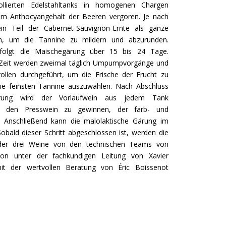
rollierten Edelstahltanks in homogenen Chargen
m Anthocyangehalt der Beeren vergoren. Je nach
in Teil der Cabernet-Sauvignon-Ernte als ganze
n, um die Tannine zu mildern und abzurunden.
rfolgt die Maischegärung über 15 bis 24 Tage.
Zeit werden zweimal täglich Umpumpvorgänge und
ollen durchgeführt, um die Frische der Frucht zu
e feinsten Tannine auszuwählen. Nach Abschluss
rung wird der Vorlaufwein aus jedem Tank
 den Presswein zu gewinnen, der farb- und
st. Anschließend kann die malolaktische Gärung im
obald dieser Schritt abgeschlossen ist, werden die
der drei Weine von den technischen Teams von
on unter der fachkundigen Leitung von Xavier
it der wertvollen Beratung von Éric Boissenot